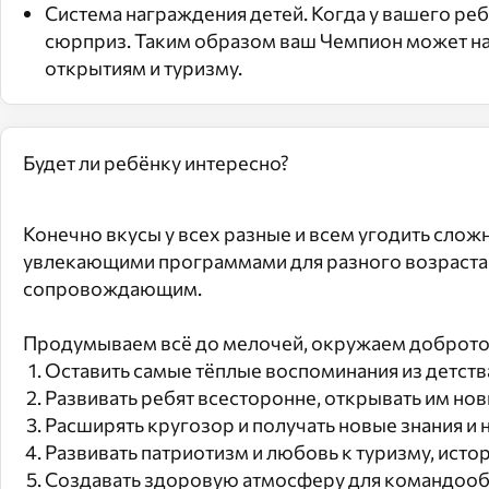
Система награждения детей. Когда у вашего ре
сюрприз. Таким образом ваш Чемпион может на
открытиям и туризму.
Будет ли ребёнку интересно?
Конечно вкусы у всех разные и всем угодить сло
увлекающими программами для разного возраста 
сопровождающим.
Продумываем всё до мелочей, окружаем добротой
Оставить самые тёплые воспоминания из детств
Развивать ребят всесторонне, открывать им нов
Расширять кругозор и получать новые знания и 
Развивать патриотизм и любовь к туризму, исто
Создавать здоровую атмосферу для командооб