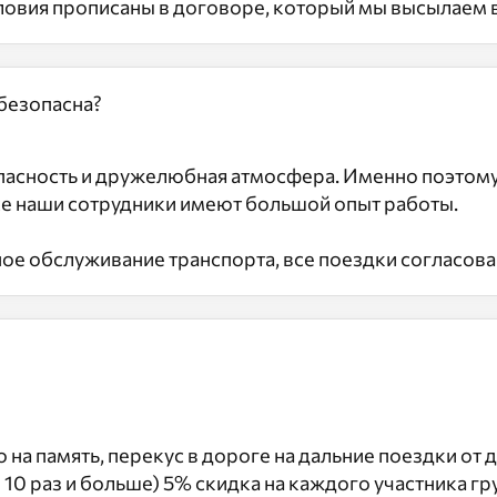
Условия прописаны в договоре, который мы высылаем
 безопасна?
асность и дружелюбная атмосфера. Именно поэтому 
се наши сотрудники имеют большой опыт работы.
ое обслуживание транспорта, все поездки согласов
на память, перекус в дороге на дальние поездки от д
0 раз и больше) 5% скидка на каждого участника гр